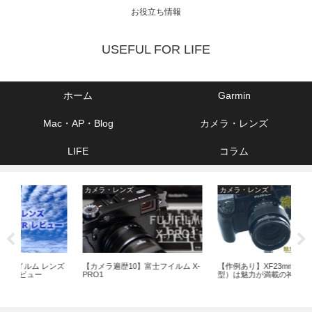
お役立ち情報
USEFUL FOR LIFE
ホーム
Garmin
Mac・AP・Blog
カメラ・レンズ
LIFE
コラム
ラ・レンズ
カメラ・レンズ
Mac・AP・Blog
ラ遍歴10】富士フイルム X-
【作例あり】XF23mm F1.4 R（旧
【おすすめ】RIC
型）は魅力が満載の神レンズ
ート接続アプリは『G
Viewer』が便利