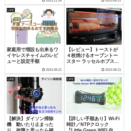
2023.11.26
2023.08.21
LIFE
LIFE
家庭用で増設も出来るワ
【レビュー】トーストが
イヤレスチャイムのレビ
４枚焼けるオーブントー
ューと設定手順
スター ラッセルホブス
7740JP
2023.08.21
2023.08.21
LIFE
LIFE
【解決】ダイソン掃除
【詳しい手順あり】Wi-Fi
機 動いたり止まった
時計／NTPクロック
り 故障と思ったら確認
『Little Green WIFI 自動