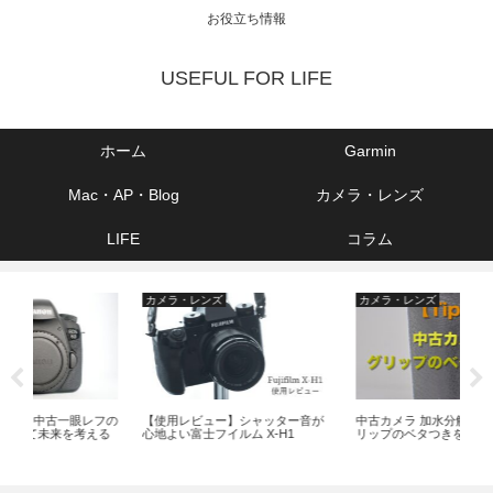
お役立ち情報
USEFUL FOR LIFE
ホーム
Garmin
Mac・AP・Blog
カメラ・レンズ
LIFE
コラム
カメラ・レンズ
カメラ・レンズ
Ma
フの
【使用レビュー】シャッター音が
中古カメラ 加水分解で 劣化したグ
パ
える
心地よい富士フイルム X-H1
リップのベタつきを除去する方法
『1
『B
の